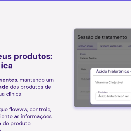
eus produtos:
nica
cientes
, mantendo um
dade
dos produtos de
 clínica.
ue flowww, controle,
ciente as informações
e
do produto
.