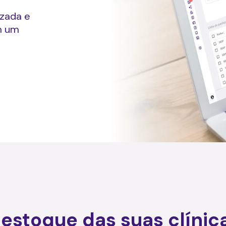
izada e
m um
estoque das suas clínic