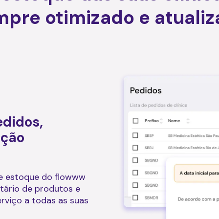
pre otimizado e atuali
edidos,
ição
e estoque do flowww
ntário de produtos e
erviço a todas as suas