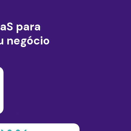
aaS para
u negócio