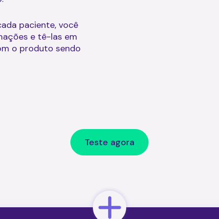
ada paciente, você
mações e tê-las em
om o produto sendo
Teste agora