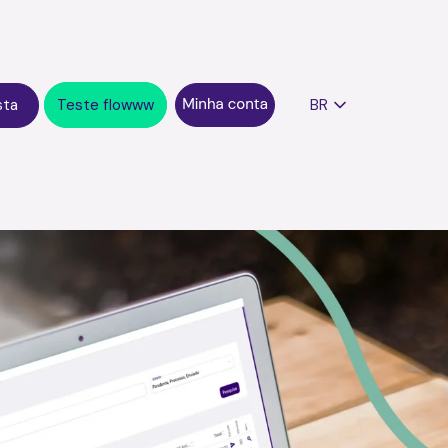
sta
Teste flowww
BR